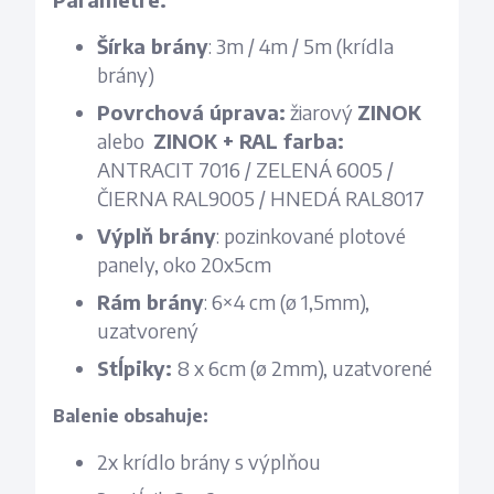
Šírka brány
: 3m / 4m / 5m (krídla
brány)
Povrchová úprava:
žiarový
ZINOK
alebo
ZINOK + RAL farba:
ANTRACIT 7016 / ZELENÁ 6005 /
ČIERNA RAL9005 / HNEDÁ RAL8017
Výplň brány
: pozinkované plotové
panely, oko 20x5cm
Rám brány
: 6×4 cm (ø 1,5mm),
uzatvorený
Stĺpiky:
8 x 6cm (ø 2mm), uzatvorené
Balenie obsahuje:
2x krídlo brány s výplňou