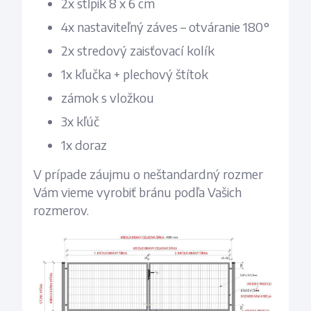
2x stĺpik 8 x 6 cm
4x nastaviteľný záves – otváranie 180°
2x stredový zaisťovací kolík
1x kľučka + plechový štítok
zámok s vložkou
3x kľúč
1x doraz
V prípade záujmu o neštandardný rozmer
Vám vieme vyrobiť bránu podľa Vašich
rozmerov.