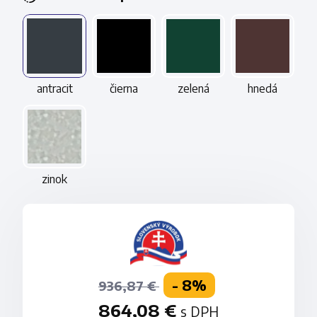
antracit
čierna
zelená
hnedá
zinok
- 8%
936,87 €
864,08 €
s DPH