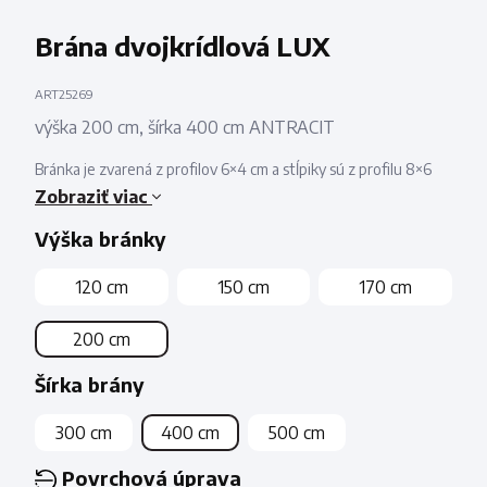
Brána dvojkrídlová LUX
ART25269
výška 200 cm, šírka 400 cm ANTRACIT
Bránka je zvarená z profilov 6×4 cm a stĺpiky sú z profilu 8×6
cm.
Zobraziť viac
stĺpik 8×6 cm:
2ks
Výška bránky
krídlo brány s výplňou:
2ks
nastaviteľný záves – otváranie 180°:
4ks
120 cm
150 cm
170 cm
stredový zaisťovací kolík:
2ks
kľučka + plechový štítok:
1ks
200 cm
zámok s vložkou:
1ks
kľúč:
3ks
Šírka brány
doraz:
1ks
300 cm
400 cm
500 cm
Povrchová úprava