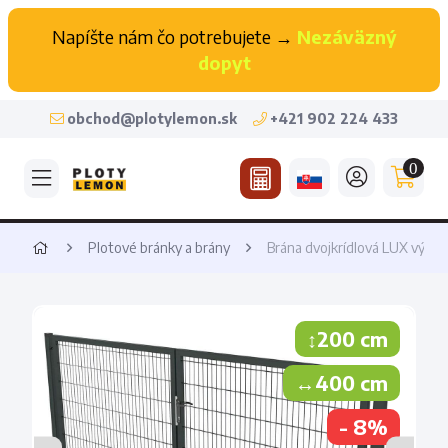
Napíšte nám čo potrebujete →
Nezáväzný
dopyt
obchod@plotylemon.sk
+421 902 224 433
0
Plotové bránky a brány
Brána dvojkrídlová LUX výšk
↕200 cm
↔400 cm
- 8%