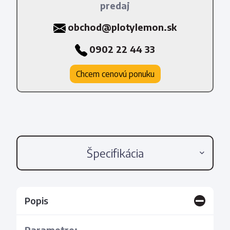
predaj
obchod@plotylemon.sk
0902 22 44 33
Chcem cenovú ponuku
Špecifikácia
Popis
Parametre: