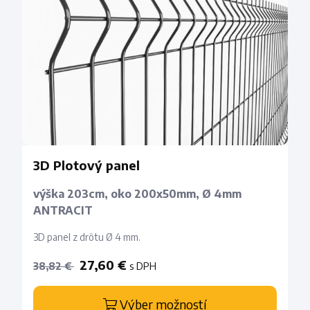
3D Plotový panel
výška 203cm, oko 200x50mm, Ø 4mm
ANTRACIT
3D panel z drôtu Ø 4 mm.
27,60 €
s DPH
38,82 €
Výber možností