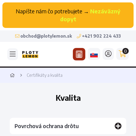
Napíšte nám čo potrebujete →
Nezáväzný
dopyt
obchod@plotylemon.sk
+421 902 224 433
0
Certifikáty a kvalita
Kvalita
Povrchová ochrana drôtu