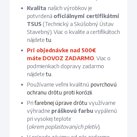
Kvalita
našich výrobkov je
potvrdená
oficiálnymi certifikátmi
TSUS
(Technický a Skúšobný Ústav
Stavebný). Viac o kvalite a certifikátoch
nájdete
tu
.
Pri objednávke nad 500€
máte
DOVOZ ZADARMO
.
Viac o
podmienkach dopravy zadarmo
nájdete
tu
.
Používame veľmi kvalitnú
povrchovú
ochranu drôtu proti korózii
.
Pri
farebnej úprave drôtu
využívame
výhradne
práškovú farbu
vypálenú
pri vysokej teplote
(
okrem
poplastovaných
pletív
).
V prípade záujmu od nás zadarmo