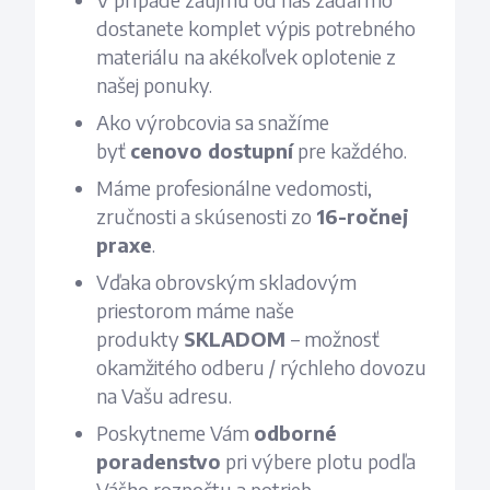
dostanete komplet výpis potrebného
materiálu na akékoľvek oplotenie z
našej ponuky.
Ako výrobcovia sa snažíme
byť
cenovo dostupní
pre každého.
Máme profesionálne vedomosti,
zručnosti a skúsenosti zo
16-ročnej
praxe
.
Vďaka obrovským skladovým
priestorom máme naše
produkty
SKLADOM
– možnosť
okamžitého odberu / rýchleho dovozu
na Vašu adresu.
Poskytneme Vám
odborné
poradenstvo
pri výbere plotu podľa
Vášho rozpočtu a potrieb.