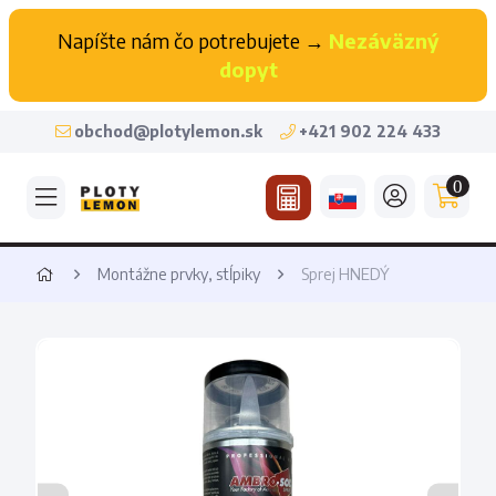
Napíšte nám čo potrebujete →
Nezáväzný
dopyt
obchod@plotylemon.sk
+421 902 224 433
0
Montážne prvky, stĺpiky
Sprej HNEDÝ