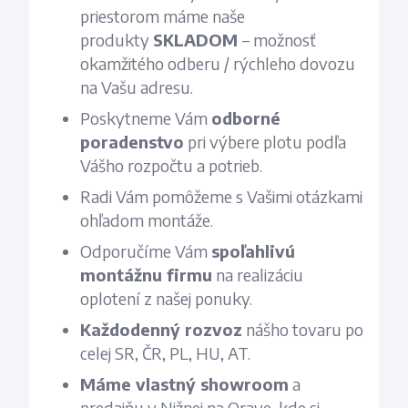
priestorom máme naše
produkty
SKLADOM
– možnosť
okamžitého odberu / rýchleho dovozu
na Vašu adresu.
Poskytneme Vám
odborné
poradenstvo
pri výbere plotu podľa
Vášho rozpočtu a potrieb.
Radi Vám pomôžeme s Vašimi otázkami
ohľadom montáže.
Odporučíme Vám
spoľahlivú
montážnu firmu
na realizáciu
oplotení z našej ponuky.
Každodenný rozvoz
nášho tovaru po
celej SR, ČR, PL, HU, AT.
Máme vlastný showroom
a
predajňu v Nižnej na Orave, kde si