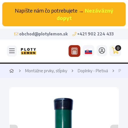
Napíšte nám čo potrebujete →
Nezáväzný
dopyt
obchod@plotylemon.sk
+421 902 224 433
0
Montážne prvky, stĺpiky
Doplnky - Pletivá
Plot