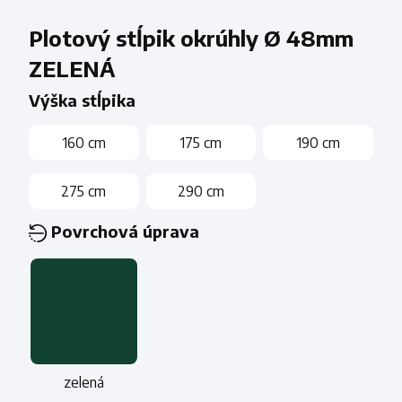
Plotový stĺpik okrúhly Ø 48mm
ZELENÁ
Výška stĺpika
160 cm
175 cm
190 cm
275 cm
290 cm
Povrchová úprava
zelená