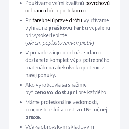
Používame veľmi kvalitnú
povrchovú
ochranu drôtu proti korózii
.
Pri
farebnej úprave drôtu
využívame
výhradne
práškovú farbu
vypálenú
pri vysokej teplote
(
okrem
poplastovaných
pletív
).
V prípade záujmu od nás zadarmo
dostanete komplet výpis potrebného
materiálu na akékoľvek oplotenie z
našej ponuky.
Ako výrobcovia sa snažíme
byť
cenovo dostupní
pre každého.
Máme profesionálne vedomosti,
zručnosti a skúsenosti zo
16-ročnej
praxe
.
Vďaka obrovským skladovým