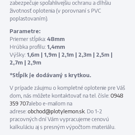
zabezpečuje spoľahlivejšiu ochranu a dlhšiu
životnosť oplotenia (v porovnaní s PVC
poplastovaním).
Parametre:
Priemer stĺpika:
48mm
Hrúbka profilu:
1,4mm
Výšky:
1,6m | 1,9m | 2,1m | 2,3m | 2,5m |
2,7m | 2,9m
*Stĺpik je dodávaný s krytkou.
V prípade záujmu o kompletné oplotenie pre Váš
dom, nás môžete kontaktovať na tel. čísle:
0948
359 707
alebo e-mailom na
adrese:
obchod@plotylemon.sk
. Do 1-2
pracovných dní Vám vypracujeme cenovú
kalkuláciu aj s presným výpočtom materiálu.