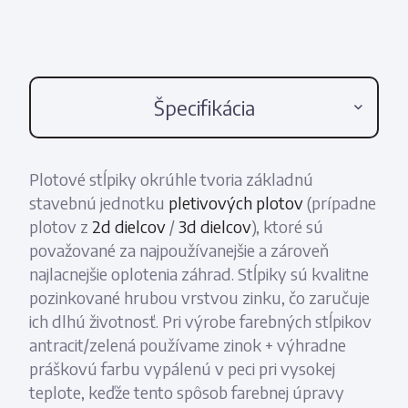
Špecifikácia
Plotové stĺpiky okrúhle tvoria základnú
stavebnú jednotku
pletivových plotov
(prípadne
plotov z
2d dielcov
/
3d dielcov
), ktoré sú
považované za najpoužívanejšie a zároveň
najlacnejšie oplotenia záhrad. Stĺpiky sú kvalitne
pozinkované hrubou vrstvou zinku, čo zaručuje
ich dlhú životnosť. Pri výrobe farebných stĺpikov
antracit/zelená používame zinok + výhradne
práškovú farbu vypálenú v peci pri vysokej
teplote, keďže tento spôsob farebnej úpravy