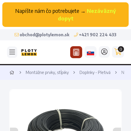
Napíšte nám čo potrebujete →
Nezáväzný
dopyt
obchod@plotylemon.sk
+421 902 224 433
0
Montážne prvky, stĺpiky
Doplnky - Pletivá
Napí