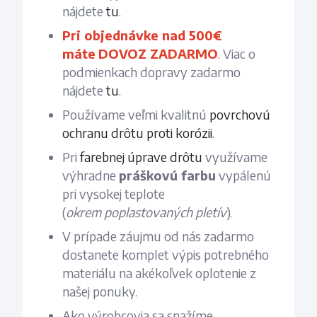
nájdete
tu
.
Pri objednávke nad 500€
máte
DOVOZ ZADARMO
.
Viac o
podmienkach dopravy zadarmo
nájdete
tu
.
Používame veľmi kvalitnú
povrchovú
ochranu drôtu proti korózii
.
Pri
farebnej úprave drôtu
využívame
výhradne
práškovú farbu
vypálenú
pri vysokej teplote
(
okrem
poplastovaných
pletív
).
V prípade záujmu od nás zadarmo
dostanete komplet výpis potrebného
materiálu na akékoľvek oplotenie z
našej ponuky.
Ako výrobcovia sa snažíme