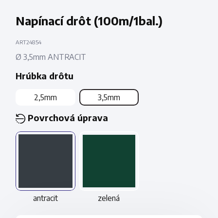
Napínací drôt (100m/1bal.)
ART24854
Ø 3,5mm ANTRACIT
Hrúbka drôtu
2,5mm
3,5mm
Povrchová úprava
antracit
zelená