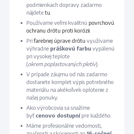
podmienkach dopravy zadarmo
nájdete
tu
.
Používame veľmi kvalitnú
povrchovú
ochranu drôtu proti korózii
.
Pri
farebnej úprave drôtu
využívame
výhradne
práškovú farbu
vypálenú
pri vysokej teplote
(
okrem
poplastovaných
pletív
).
V prípade záujmu od nás zadarmo
dostanete komplet výpis potrebného
materiálu na akékoľvek oplotenie z
našej ponuky.
Ako výrobcovia sa snažíme
byť
cenovo dostupní
pre každého.
Máme profesionálne vedomosti,
zručnosti a skúsenosti zo
16-ročnej