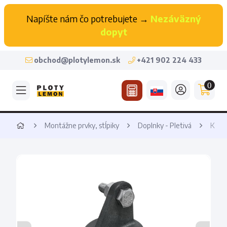
Napíšte nám čo potrebujete →
Nezáväzný
dopyt
obchod@plotylemon.sk
+421 902 224 433
0
Montážne prvky, stĺpiky
Doplnky - Pletivá
Kryt