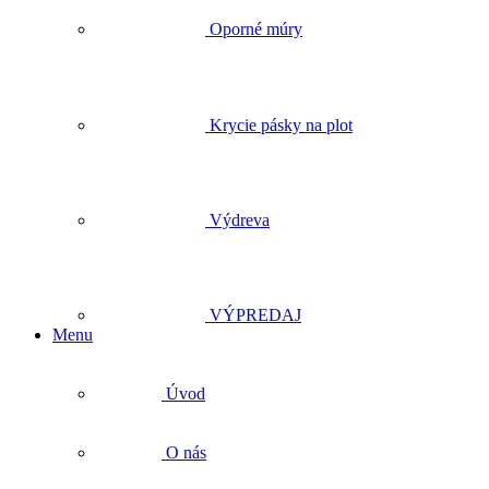
Oporné múry
Krycie pásky na plot
Výdreva
VÝPREDAJ
Menu
Úvod
O nás