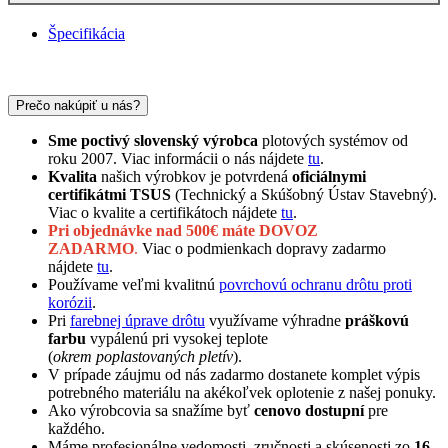
Špecifikácia
Prečo nakúpiť u nás?
Sme poctivý slovenský výrobca
plotových systémov od
roku 2007. Viac informácii o nás nájdete
tu
.
Kvalita
našich výrobkov je potvrdená
oficiálnymi
certifikátmi TSUS
(Technický a Skúšobný Ústav Stavebný).
Viac o kvalite a certifikátoch nájdete
tu
.
Pri objednávke nad 500€ máte
DOVOZ
ZADARMO
.
Viac o podmienkach dopravy zadarmo
nájdete
tu
.
Používame veľmi kvalitnú
povrchovú ochranu drôtu proti
korózii
.
Pri
farebnej úprave drôtu
využívame výhradne
práškovú
farbu
vypálenú pri vysokej teplote
(
okrem
poplastovaných
pletív
).
V prípade záujmu od nás zadarmo dostanete komplet výpis
potrebného materiálu na akékoľvek oplotenie z našej ponuky.
Ako výrobcovia sa snažíme byť
cenovo dostupní
pre
každého.
Máme profesionálne vedomosti, zručnosti a skúsenosti zo
16-