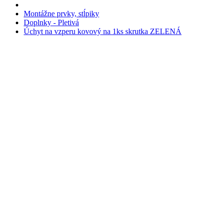
Montážne prvky, stĺpiky
Doplnky - Pletivá
Úchyt na vzperu kovový na 1ks skrutka ZELENÁ