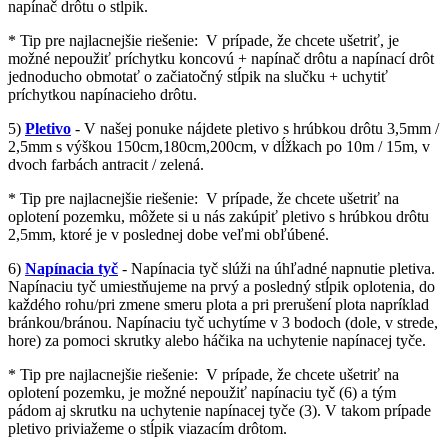
napínač drôtu o stĺpik.
* Tip pre najlacnejšie riešenie: V prípade, že chcete ušetriť, je
možné nepoužiť príchytku koncovú + napínač drôtu a napínací drôt
jednoducho obmotať o začiatočný stĺpik na slučku + uchytiť
príchytkou napínacieho drôtu.
5)
Pletivo
- V našej ponuke nájdete pletivo s hrúbkou drôtu 3,5mm /
2,5mm s výškou 150cm,180cm,200cm, v dĺžkach po 10m / 15m, v
dvoch farbách antracit / zelená.
* Tip pre najlacnejšie riešenie: V prípade, že chcete ušetriť na
oplotení pozemku, môžete si u nás zakúpiť pletivo s hrúbkou drôtu
2,5mm, ktoré je v poslednej dobe veľmi obľúbené.
6)
Napínacia tyč
- Napínacia tyč slúži na úhľadné napnutie pletiva.
Napínaciu tyč umiestňujeme na prvý a posledný stĺpik oplotenia, do
každého rohu/pri zmene smeru plota a pri prerušení plota napríklad
bránkou/bránou. Napínaciu tyč uchytíme v 3 bodoch (dole, v strede,
hore) za pomoci skrutky alebo háčika na uchytenie napínacej tyče.
* Tip pre najlacnejšie riešenie: V prípade, že chcete ušetriť na
oplotení pozemku, je možné nepoužiť napínaciu tyč (6) a tým
pádom aj skrutku na uchytenie napínacej tyče (3). V takom prípade
pletivo priviažeme o stĺpik viazacím drôtom.