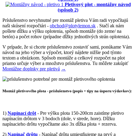
Pletivový plot - montážny návod
(spôsob 2)
Príslušenstvo nevyhnutné pre montáž pletiva Vám radi vypočítajú
naši skúsení rozpočtári -
obchod@plotylemon.sk
. Stačí ak nám
pošlete dĺžku a výšku oplotenia, spôsob montáže (do zeme/ na
betón) a počet rohov (prípadne dĺžky jednotlivých strán oplotenia).
V prípade, že si chcete príslušenstvo zostaviť sami, ponúkame Vám
návod na jeho výber a výpočet, ktorý nájdete nižšie pod týmto
textom a obrázkom. Spôsob montáže a celkový rozpočet na plot
priamo určuje výber a množstvo príslušenstva. Tu môžete zakúpiť
Montážne doplnky pre pletivá
→
Montáž pletivového plota - príslušenstvo (popis + tipy na úsporu výdavkov):
1)
Napínací drôt
- Pre výšku plota 150-200cm zaistíme pletivo
napínacím drôtom v 3 bodoch (dole, v strede, hore). Dĺžku
napínacieho drôtu vypočítame ako 3x dĺžka plota + rezerva.
2)
Napínač drôtu
- Napínač drôtu umiestňujeme na prvý a