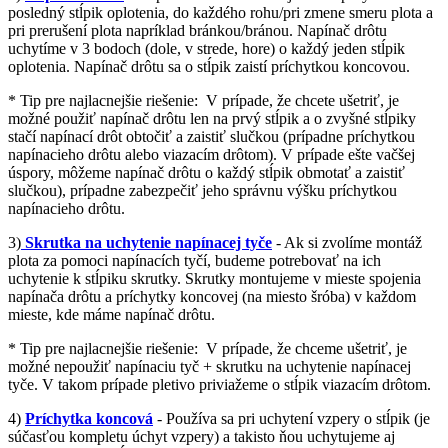
posledný stĺpik oplotenia, do každého rohu/pri zmene smeru plota a
pri prerušení plota napríklad bránkou/bránou. Napínač drôtu
uchytíme v 3 bodoch (dole, v strede, hore) o každý jeden stĺpik
oplotenia. Napínač drôtu sa o stĺpik zaistí príchytkou koncovou.
* Tip pre najlacnejšie riešenie: V prípade, že chcete ušetriť, je
možné použiť napínač drôtu len na prvý stĺpik a o zvyšné stĺpiky
stačí napínací drôt obtočiť a zaistiť slučkou (prípadne príchytkou
napínacieho drôtu alebo viazacím drôtom). V prípade ešte vačšej
úspory, môžeme napínač drôtu o každý stĺpik obmotať a zaistiť
slučkou), prípadne zabezpečiť jeho správnu výšku príchytkou
napínacieho drôtu.
3)
Skrutka na uchytenie napínacej tyče
- Ak si zvolíme montáž
plota za pomoci napínacích tyčí, budeme potrebovať na ich
uchytenie k stĺpiku skrutky. Skrutky montujeme v mieste spojenia
napínača drôtu a príchytky koncovej (na miesto šróba) v každom
mieste, kde máme napínač drôtu.
* Tip pre najlacnejšie riešenie: V prípade, že chceme ušetriť, je
možné nepoužiť napínaciu tyč + skrutku na uchytenie napínacej
tyče. V takom prípade pletivo priviažeme o stĺpik viazacím drôtom.
4)
Príchytka koncová
- Používa sa pri uchytení vzpery o stĺpik (je
súčasťou kompletu úchyt vzpery) a takisto ňou uchytujeme aj