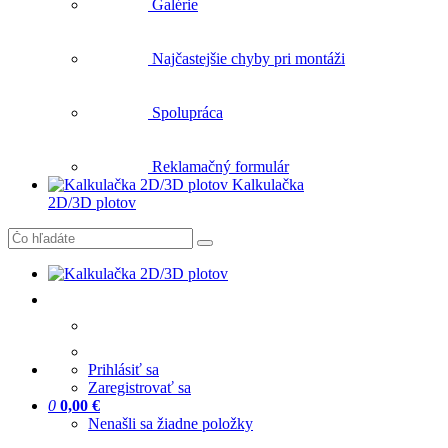
Galérie
Najčastejšie chyby pri montáži
Spolupráca
Reklamačný formulár
Kalkulačka
2D/3D plotov
Prihlásiť sa
Zaregistrovať sa
0
0,00 €
Nenašli sa žiadne položky