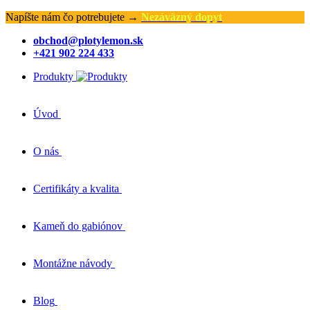
Napíšte nám čo potrebujete →
Nezáväzný dopyt
obchod@plotylemon.sk
+421 902 224 433
Produkty
Úvod
O nás
Certifikáty a kvalita
Kameň do gabiónov
Montážne návody
Blog