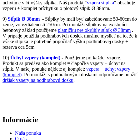
uchytíme v ¾ výšky stĺpika. Náš produkt "
vzpera stĺpika
" obsahuje
vzperu + komplet príchytiku o plotový stĺpik Ø 38mm.
9)
Stĺpik Ø 38mm
- Stĺpiky by mali byť zabetónované 50-60cm do
zeme, vo vzdialenosti 250cm. Pri montáži stĺpikov na existujúci
betónový základ použijeme
platničku pre okrúhly stĺpik Ø 38mm
.
V prípade použitia podhrabových dosiek musíme myslieť na to, že k
výške stĺpika je potrebné pripočítať výšku podhrabovej dosky +
rezerva cca 5cm.
10)
Úchyt
vzpery (komplet)
- Použijeme pri každej vzpere.
Produkt sa predáva ako komplet = čiapočka vzpery + úchyt na
stĺpik. V našej ponuke nájdete aj komplet:
vzpera + úchyt vzpery
(komplet)
. Pri montáži s podhrabovými doskami odporúčame použiť
držiak vzpery na podhrabovú dosku
.
Informácie
Naša ponuka
O nás