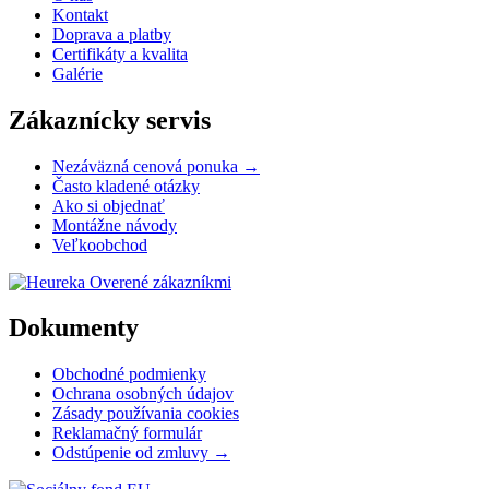
Kontakt
Doprava a platby
Certifikáty a kvalita
Galérie
Zákaznícky servis
Nezáväzná cenová ponuka →
Často kladené otázky
Ako si objednať
Montážne návody
Veľkoobchod
Overené zákazníkmi
Dokumenty
Obchodné podmienky
Ochrana osobných údajov
Zásady používania cookies
Reklamačný formulár
Odstúpenie od zmluvy →