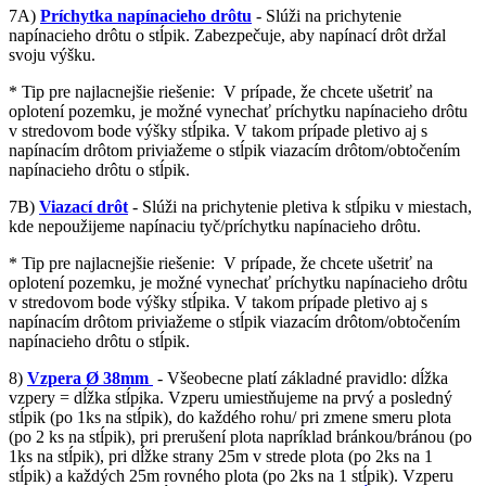
7A)
Príchytka napínacieho drôtu
- Slúži na prichytenie
napínacieho drôtu o stĺpik. Zabezpečuje, aby napínací drôt držal
svoju výšku.
* Tip pre najlacnejšie riešenie: V prípade, že chcete ušetriť na
oplotení pozemku, je možné vynechať príchytku napínacieho drôtu
v stredovom bode výšky stĺpika. V takom prípade pletivo aj s
napínacím drôtom priviažeme o stĺpik viazacím drôtom/obtočením
napínacieho drôtu o stĺpik.
7B)
Viazací drôt
- Slúži na prichytenie pletiva k stĺpiku v miestach,
kde nepoužijeme napínaciu tyč/príchytku napínacieho drôtu.
* Tip pre najlacnejšie riešenie: V prípade, že chcete ušetriť na
oplotení pozemku, je možné vynechať príchytku napínacieho drôtu
v stredovom bode výšky stĺpika. V takom prípade pletivo aj s
napínacím drôtom priviažeme o stĺpik viazacím drôtom/obtočením
napínacieho drôtu o stĺpik.
8)
Vzpera Ø 38mm
- Všeobecne platí základné pravidlo: dĺžka
vzpery = dĺžka stĺpika. Vzperu umiestňujeme na prvý a posledný
stĺpik (po 1ks na stĺpik), do každého rohu/ pri zmene smeru plota
(po 2 ks na stĺpik), pri prerušení plota napríklad bránkou/bránou (po
1ks na stĺpik), pri dĺžke strany 25m v strede plota (po 2ks na 1
stĺpik) a každých 25m rovného plota (po 2ks na 1 stĺpik). Vzperu