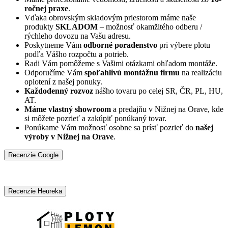
ročnej praxe
.
Vďaka obrovským skladovým priestorom máme naše
produkty
SKLADOM
– možnosť okamžitého odberu /
rýchleho dovozu na Vašu adresu.
Poskytneme Vám
odborné poradenstvo
pri výbere plotu
podľa Vášho rozpočtu a potrieb.
Radi Vám pomôžeme s Vašimi otázkami ohľadom montáže.
Odporučíme Vám
spoľahlivú montážnu firmu
na realizáciu
oplotení z našej ponuky.
Každodenný rozvoz
nášho tovaru po celej SR, ČR, PL, HU,
AT.
Máme vlastný showroom
a predajňu v Nižnej na Orave, kde
si môžete pozrieť a zakúpiť ponúkaný tovar.
Ponúkame Vám možnosť osobne sa prísť pozrieť do
našej
výroby v Nižnej na Orave
.
Recenzie Google
Recenzie Heureka