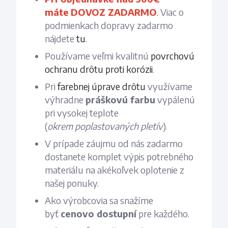
máte
DOVOZ ZADARMO
.
Viac o
podmienkach dopravy zadarmo
nájdete
tu
.
Používame veľmi kvalitnú
povrchovú
ochranu drôtu proti korózii
.
Pri
farebnej úprave drôtu
využívame
výhradne
práškovú farbu
vypálenú
pri vysokej teplote
(
okrem
poplastovaných
pletív
).
V prípade záujmu od nás zadarmo
dostanete komplet výpis potrebného
materiálu na akékoľvek oplotenie z
našej ponuky.
Ako výrobcovia sa snažíme
byť
cenovo dostupní
pre každého.