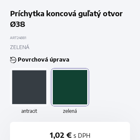
Príchytka koncová guľatý otvor
Ø38
ART24881
ZELENÁ
Povrchová úprava
antracit
zelená
1,02 €
s DPH