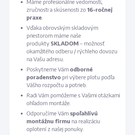
Máme profesionálne vedomosti,
zručnosti a skúsenosti zo
16-ročnej
praxe
.
Vďaka obrovským skladovým
priestorom máme naše
produkty
SKLADOM
– možnosť
okamžitého odberu / rýchleho dovozu
na Vašu adresu.
Poskytneme Vám
odborné
poradenstvo
pri výbere plotu podľa
Vášho rozpočtu a potrieb.
Radi Vám pomôžeme s Vašimi otázkami
ohľadom montáže.
Odporučíme Vám
spoľahlivú
montážnu firmu
na realizáciu
oplotení z našej ponuky.