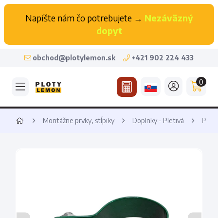
Napíšte nám čo potrebujete →
Nezáväzný
dopyt
obchod@plotylemon.sk
+421 902 224 433
0
Montážne prvky, stĺpiky
Doplnky - Pletivá
Príc