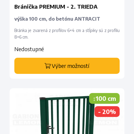
Bránička PREMIUM - 2. TRIEDA
výška 100 cm, do betónu ANTRACIT
Bránka je zvarená z profilov 6×4 cm a stĺpiky sú z profilu
8×6 cm.
Nedostupné
Výber možností
↕100 cm
- 20%