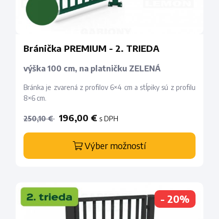
Bránička PREMIUM - 2. TRIEDA
výška 100 cm, na platničku ZELENÁ
Bránka je zvarená z profilov 6×4 cm a stĺpiky sú z profilu
8×6 cm.
196,00 €
s DPH
250,10 €
Výber možností
- 20%