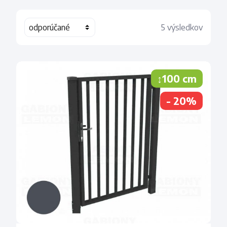
5 výsledkov
↕100 cm
- 20%