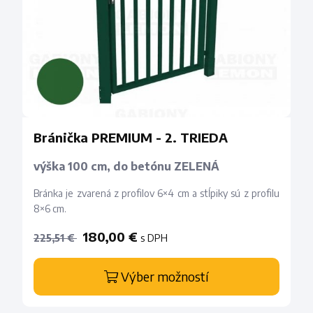
Bránička PREMIUM - 2. TRIEDA
výška 100 cm, do betónu ZELENÁ
Bránka je zvarená z profilov 6×4 cm a stĺpiky sú z profilu
8×6 cm.
180,00 €
s DPH
225,51 €
Výber možností