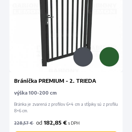
Bránička PREMIUM - 2. TRIEDA
výška 100-200 cm
Bránka je zvarená z profilov 6×4 cm a stĺpiky sú z profilu
8×6 cm.
od
182,85 €
s DPH
228,57 €