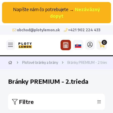
Napíšte nám čo potrebujete →
Nezáväzný
dopyt
obchod@plotylemon.sk
+421 902 224 433
0
Plotové bránky a brány
Bránky PREMIUM - 2.trieda
Bránky PREMIUM - 2.trieda
Filtre