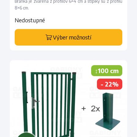
Bránka je zvarená z profilov 6×4 cm a stĺpiky sú z profilu
8×6 cm.
Nedostupné
Výber možností
↕100 cm
- 22%