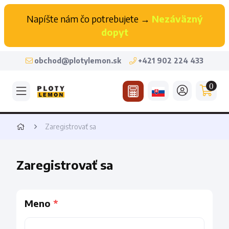
Napíšte nám čo potrebujete →
Nezáväzný
dopyt
obchod@plotylemon.sk
+421 902 224 433
0
Zaregistrovať sa
Zaregistrovať sa
Meno