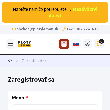
Napíšte nám čo potrebujete →
Nezáväzný
dopyt
obchod@plotylemon.sk
+421 902 224 433
0
Zaregistrovať sa
Zaregistrovať sa
Meno