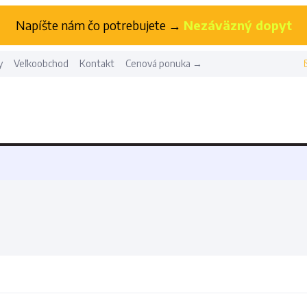
Napíšte nám čo potrebujete →
Nezáväzný dopyt
y
Veľkoobchod
Kontakt
Cenová ponuka →