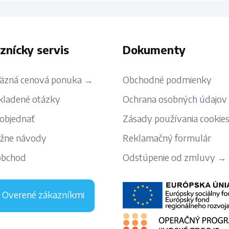
znícky servis
Dokumenty
äzná cenová ponuka →
Obchodné podmienky
kladené otázky
Ochrana osobných údajov
 objednať
Zásady používania cookie
žne návody
Reklamačný formulár
obchod
Odstúpenie od zmluvy →
Overené zákazníkmi