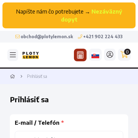
Napíšte nám čo potrebujete →
Nezáväzný
dopyt
obchod@plotylemon.sk
+421 902 224 433
0
Prihlásiť sa
Prihlásiť sa
E-mail / Telefón