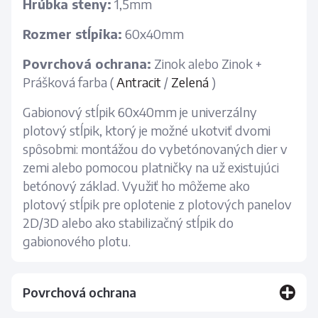
Hrúbka steny:
1,5mm
Rozmer stĺpika:
60x40mm
Povrchová ochrana:
Zinok alebo Zinok +
Prášková farba (
Antracit
/
Zelená
)
Gabionový stĺpik 60x40mm je univerzálny
plotový stĺpik, ktorý je možné ukotviť dvomi
spôsobmi: montážou do vybetónovaných dier v
zemi alebo pomocou platničky na už existujúci
betónový základ. Využiť ho môžeme ako
plotový stĺpik pre oplotenie z plotových panelov
2D/3D alebo ako stabilizačný stĺpik do
gabionového plotu.
Povrchová ochrana