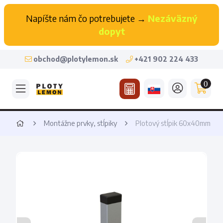
Napíšte nám čo potrebujete →
Nezáväzný
dopyt
obchod@plotylemon.sk
+421 902 224 433
0
Montážne prvky, stĺpiky
Plotový stĺpik 60x40mm ZI