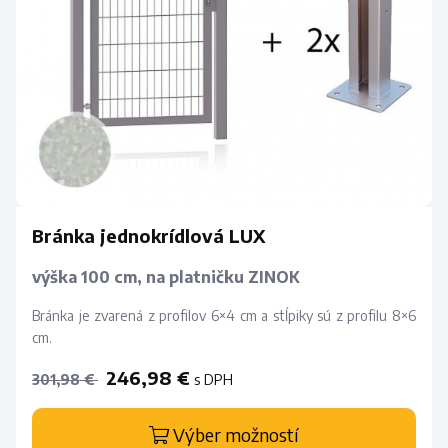
Bránka jednokrídlová LUX
výška 100 cm, na platničku ZINOK
Bránka je zvarená z profilov 6×4 cm a stĺpiky sú z profilu 8×6
cm.
246,98 €
s DPH
301,98 €
Výber možností