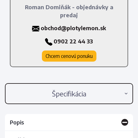
Roman Domiňák - objednávky a
predaj
obchod@plotylemon.sk
0902 22 44 33
Chcem cenovú ponuku
Špecifikácia
Popis